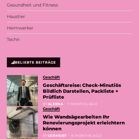
Gesundheit und Fitness
Haustier
Heimwerker
Techn
BELIEBTE BEITRÄGE
Geschäft
Geschäftsreise: Check-Minutiös
Bildlich Darstellen, Packliste +
Prüfliste
BY
ALEENA
7 MONTHS AGO
Geschäft
Wie Wandsägearbeiten Ihr
Renovierungsprojekt erleichtern
können
BY
GERMDBT
8 MONTHS AGO